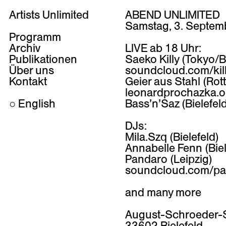
Artists Unlimited
ABEND UNLIMITED
Samstag, 3. Septem
Programm
Archiv
LIVE ab 18 Uhr:
Publikationen
Saeko Killy (Tokyo/B
Über uns
soundcloud.com/kil
Kontakt
Geier aus Stahl (Ro
leonardprochazka.o
○
English
Bass’n’Saz (Bielefel
DJs:
Mila.Szq (Bielefeld)
Annabelle Fenn (Biel
Pandaro (Leipzig)
soundcloud.com/p
and many more
August-Schroeder-S
33602 Bielefeld