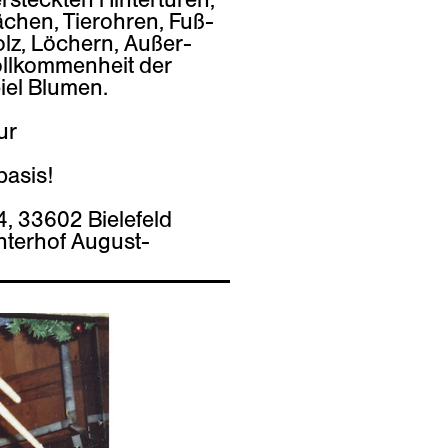
chen, Tierohren, Fuß­
lz, Löchern, Außer­
ollkommenheit der
iel Blumen.
ur
basis!
4, 33602 Bielefeld
nterhof August-