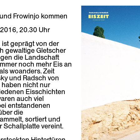
 und Frowinjo kommen
 2016, 20.30 Uhr
ist geprägt von der
ch gewaltige Gletscher
ngen die Landschaft
 immer noch mehr Eis an
ls woanders. Zeit
sky und Radsch von
haben nicht nur
hiedenen Eisschichten
aren auch viel
ei entstandenen
ber die
melt, sortiert und
r Schallplatte vereint.
ersteckten Hintertüren,