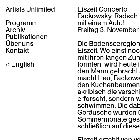
Artists Unlimited
Eiszeit Concerto
Fackowsky, Radsch
Programm
mit einem Auto!
Archiv
Freitag 3. November
Publikationen
Über uns
Die Bodenseeregion 
Kontakt
Eiszeit. Wo einst no
mit ihren langen Zu
○
English
formten, wird heute
den Mann gebracht a
macht Heu, Fackow
den Kuchenbäumen 
akribisch die versc
erforscht, sondern w
schwimmen. Die dab
Geräusche wurden ü
Sommermonate gesam
schließlich auf diese
Eiszeit erzählt von v